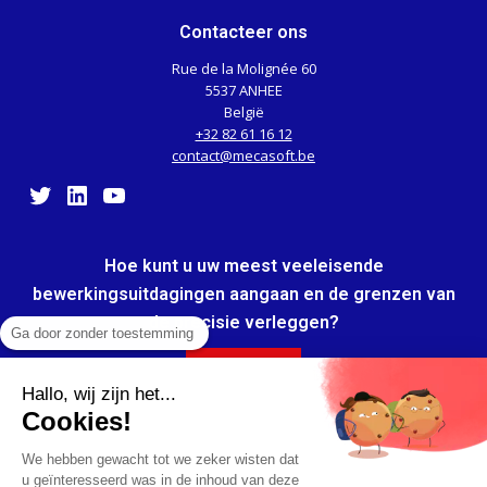
Contacteer ons
Rue de la Molignée 60
5537 ANHEE
België
+32 82 61 16 12
contact@mecasoft.be
Twitter
LinkedIn
YouTube
Hoe kunt u uw meest veeleisende
bewerkingsuitdagingen aangaan en de grenzen van
de precisie verleggen?
Ga door zonder toestemming
Ik ontdek
Hallo, wij zijn het...
Ontvang onze tips, trucs, whitepapers en praktijkvoorbeelden!
Cookies!
We hebben gewacht tot we zeker wisten dat
u geïnteresseerd was in de inhoud van deze