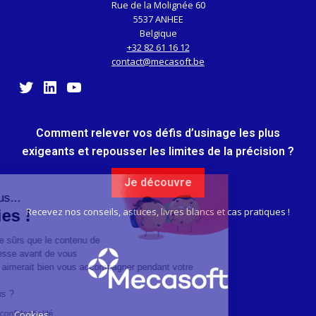
Rue de la Molignée 60
5537 ANHEE
Belgique
+32 82 61 16 12
contact@mecasoft.be
Twitter
LinkedIn
YouTube
Comment relever vos défis d’usinage les plus
exigeants et repousser les limites de la précision ?
Continuer sans accepter
Je découvre
Salut c'est nous...
Recevez nos conseils, astuces, livres blancs et cas pratiques !
les Cookies !
On a attendu d'être sûrs que le contenu de
ce site vous intéresse avant de vous
déranger, mais on aimerait bien vous accompagner pendant votre
visite...
C'est OK pour vous ?
Cookies
Lire la politique de confidentialité