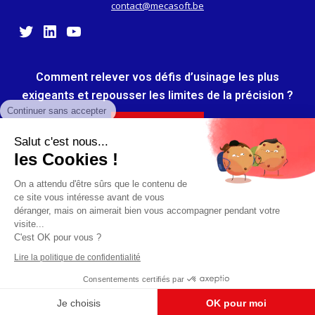
contact@mecasoft.be
Twitter
LinkedIn
YouTube
Comment relever vos défis d’usinage les plus
exigeants et repousser les limites de la précision ?
Continuer sans accepter
Je découvre
Salut c'est nous...
Recevez nos conseils, astuces, livres blancs et cas pratiques !
les Cookies !
On a attendu d'être sûrs que le contenu de
ce site vous intéresse avant de vous
déranger, mais on aimerait bien vous accompagner pendant votre
visite...
C'est OK pour vous ?
Cookies
Lire la politique de confidentialité
© By Poush
Consentements certifiés par
Je choisis
OK pour moi