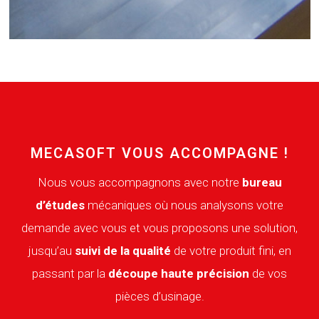
MECASOFT VOUS ACCOMPAGNE !
Nous vous accompagnons avec notre
bureau
d’études
mécaniques où nous analysons votre
demande avec vous et vous proposons une solution,
jusqu’au
suivi de la qualité
de votre produit fini, en
passant par la
découpe haute précision
de vos
pièces d’usinage.