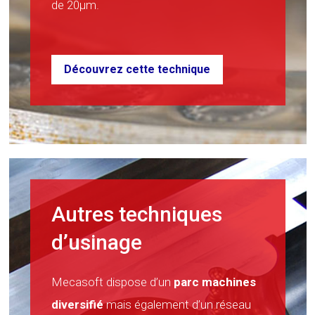
de 20µm.
Découvrez cette technique
Autres techniques
d’usinage
Mecasoft dispose d’un
parc machines
diversifié
mais également d’un réseau