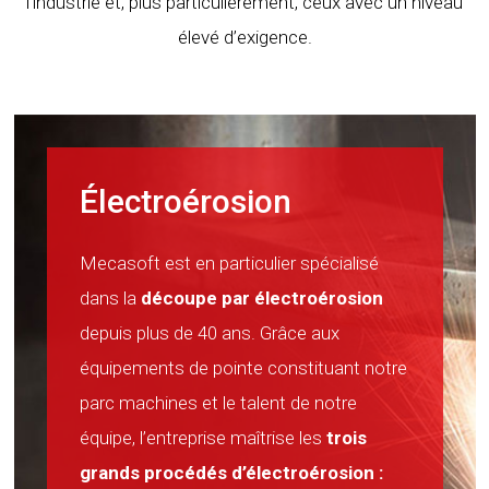
l’industrie et, plus particulièrement, ceux avec un niveau
élevé d’exigence.
Électroérosion
Mecasoft est en particulier spécialisé
dans la
découpe par électroérosion
depuis plus de 40 ans. Grâce aux
équipements de pointe constituant notre
parc machines et le talent de notre
équipe, l’entreprise maîtrise les
trois
grands procédés d’électroérosion :