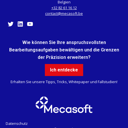
Belgien
+32 82 61 16 12
contact@mecasoft.be
Twitter
LinkedIn
YouTube
Wie können Sie Ihre anspruchsvollsten
Bearbeitungsaufgaben bewältigen und die Grenzen
der Präzision erweitern?
Ohne Einwilligung fortfahren
Ich entdecke
Hallo, wir sind es...
Erhalten Sie unsere Tipps, Tricks, Whitepaper und Fallstudien!
Die Cookies!
Wir haben mit der Störung gewartet, bis wir
sicher waren, dass Sie der Inhalt dieser
Seite interessiert, aber wir würden Sie gerne bei Ihrem Besuch
begleiten...
Ist das für Sie in Ordnung?
Datenschutz
Lesen Sie die Datenschutzrichtlinie