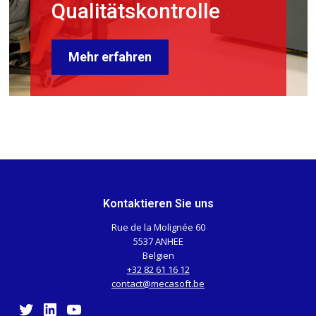
Qualitätskontrolle
Mehr erfahren
Kontaktieren Sie uns
Rue de la Molignée 60
5537 ANHEE
Belgien
+32 82 61 16 12
contact@mecasoft.be
Twitter
LinkedIn
YouTube