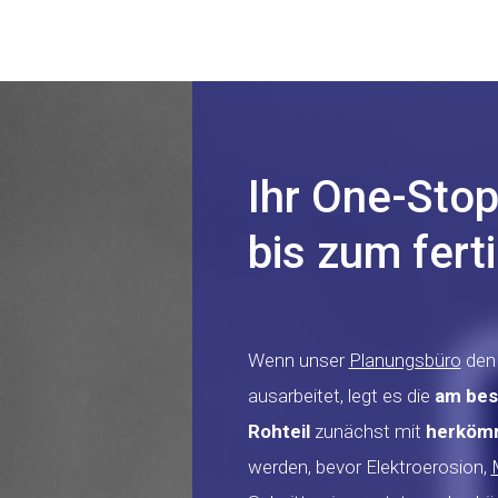
Ihr One-Sto
bis zum fert
Wenn unser
Planungsbüro
den 
ausarbeitet, legt es die
am bes
Rohteil
zunächst mit
herkömm
werden, bevor Elektroerosion,