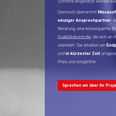
Schnitte eingesetzt werden kö
Dennoch übernimmt
Mecasof
einziger Ansprechpartner
. 
Beratung, eine konsequente Beg
Qualitätskontrolle
, die sich a
orientiert. Sie erhalten ein
Endp
und
in kürzester Zeit
umgesetz
Preis und sorgenfrei.
Sprechen wir über Ihr Proje