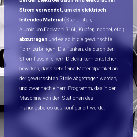
Bei der Elektroerosion wird elektrischer
Strom verwendet, um ein elektrisch
leitendes Material
(Stahl, Titan,
Aluminium,Edelstahl 316L, Kupfer, Inconel, etc.)
abzutragen
und es so in die gewünschte
Form zu bringen. Die Funken, die durch den
Stromfluss in einem Dielektrikum entstehen,
bewirken, dass sehr feine Materialpartikel an
der gewünschten Stelle abgetragen werden,
und zwar nach einem Programm, das in der
Maschine von den Stationen des
Planungsbüros aus konfiguriert wurde.